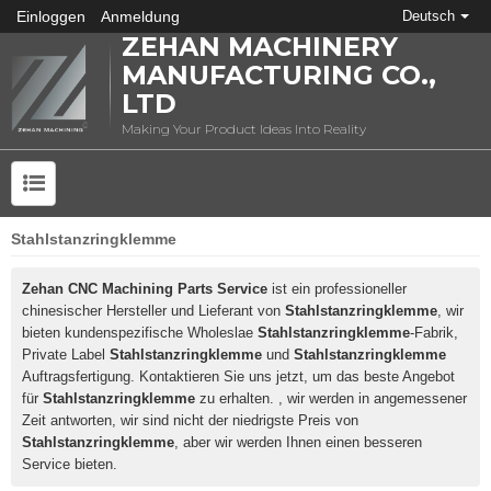
Einloggen
Anmeldung
Deutsch
ZEHAN MACHINERY
MANUFACTURING CO.,
LTD
Making Your Product Ideas Into Reality
Stahlstanzringklemme
Zehan CNC Machining Parts Service
ist ein professioneller
chinesischer Hersteller und Lieferant von
Stahlstanzringklemme
, wir
bieten kundenspezifische Wholeslae
Stahlstanzringklemme
-Fabrik,
Private Label
Stahlstanzringklemme
und
Stahlstanzringklemme
Auftragsfertigung. Kontaktieren Sie uns jetzt, um das beste Angebot
für
Stahlstanzringklemme
zu erhalten. , wir werden in angemessener
Zeit antworten, wir sind nicht der niedrigste Preis von
Stahlstanzringklemme
, aber wir werden Ihnen einen besseren
Service bieten.