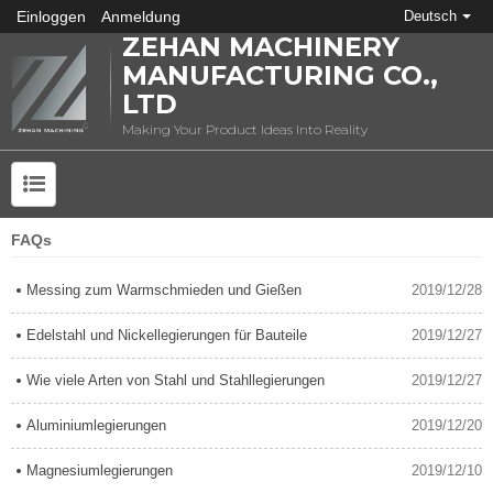
Einloggen
Anmeldung
Deutsch
ZEHAN MACHINERY
MANUFACTURING CO.,
LTD
Making Your Product Ideas Into Reality
FAQs
Messing zum Warmschmieden und Gießen
2019/12/28
Edelstahl und Nickellegierungen für Bauteile
2019/12/27
Wie viele Arten von Stahl und Stahllegierungen
2019/12/27
Aluminiumlegierungen
2019/12/20
Magnesiumlegierungen
2019/12/10