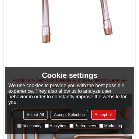
Cookie settings
Präzisions-Beiz- und Deaktivierungs-Kupferrohrverteiler-
We use cookies to provide you with the best possible
Schweißrohrverschraubungen
experience. They also allow us to analyze user
behavior in order to constantly improve the website for
you.
Reject All
Accept Selection
Accept all
Necessary
Analytics
Preferences
Marketing