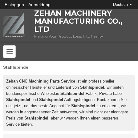
Einloggen
Anmeldung
Deutsch
ZEHAN MACHINERY
MANUFACTURING CO.,
LTD
Making Your Product Ideas Into Reality
Stahlspindel
Zehan CNC Machining Parts Service
ist ein professioneller
chinesischer Hersteller und Lieferant von
Stahlspindel
, wir bieten
kundenspezifische Wholeslae
Stahlspindel
-Fabrik, Private Label
Stahlspindel
und
Stahlspindel
Auftragsfertigung. Kontaktieren Sie
uns jetzt, um das beste Angebot für
Stahlspindel
zu erhalten. , wir
werden in angemessener Zeit antworten, wir sind nicht der niedrigste
Preis von
Stahlspindel
, aber wir werden Ihnen einen besseren
Service bieten.