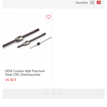
Aussehen
OEM Custom High Precision
Steel CNC Drehmaschine
Drehteile Spindel
US $
3-5
1