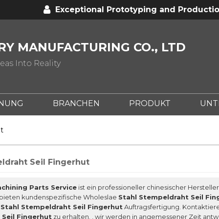
Exceptional Prototyping and Productio
Y MANUFACTURING CO., LTD
as Into Reality
ENUNG
BRANCHEN
PRODUKT
UNT
NC?
WAS IST METALLPRÄGEN?
WAS IST C
t
ldraht Seil Fingerhut
chining Parts Service
ist ein professioneller chinesischer Herstelle
r bieten kundenspezifische Wholeslae
Stahl Stempeldraht Seil Fin
d
Stahl Stempeldraht Seil Fingerhut
Auftragsfertigung. Kontaktier
Seil Fingerhut
zu erhalten. , wir werden in angemessener Zeit antwo