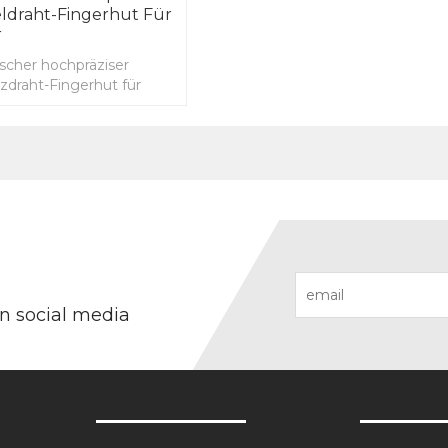
ldraht-Fingerhut Für
r
scher hochpräziser
zdraht-Fingerhut für
on social media