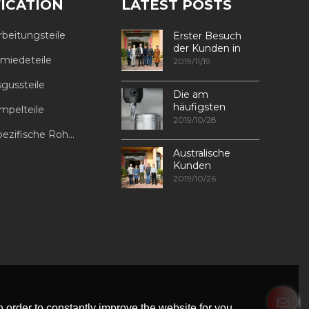
FICATION
LATEST POSTS
beitungsteile
Erster Besuch
der Kunden in
iedeteile
unserer Fabrik
2019/11/19
sgussteile
Die am
häufigsten
mpelteile
verwendeten
2019/10/28
Methoden zur
he Rohrverbindungsstücke
Gewindebearbeitung
Australische
in CNC-
Kunden
Bearbeitungszentren
besuchen
2019/10/26
 order to constantly improve the website for you.