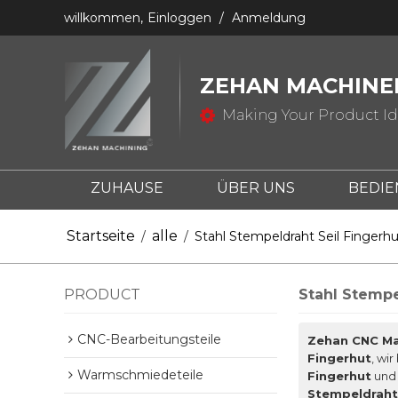
willkommen,
Einloggen
/
Anmeldung
ZEHAN MACHINER
Making Your Product Ide
ZUHAUSE
ÜBER UNS
BEDI
KONTAKTIERE UNS
WAS IST DIE C
Startseite
alle
/
/
Stahl Stempeldraht Seil Fingerhu
PRODUCT
Stahl Stempe
CNC-Bearbeitungsteile
Zehan CNC Ma
Fingerhut
, wi
Warmschmiedeteile
Fingerhut
un
Stempeldraht 