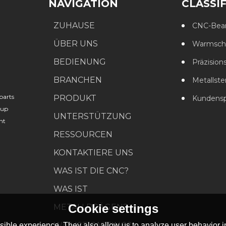
NAVIGATION
CLASSI
ZUHAUSE
CNC-Bear
ÜBER UNS
Warmschm
BEDIENUNG
Präzision
BRANCHEN
Metallste
parts
PRODUKT
Kundenspezifisc
oup
UNTERSTÜTZUNG
nt
RESSOURCEN
KONTAKTIERE UNS
WAS IST DIE CNC?
WAS IST
Cookie settings
METALLPRÄGEN?
WAS IST CASTING?
ible experience. They also allow us to analyze user behavior in