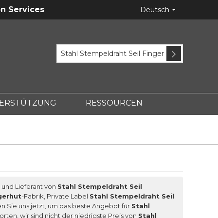
n Services
Deutsch
ERSTÜTZUNG
RESSOURCEN
ASTING?
r und Lieferant von
Stahl Stempeldraht Seil
gerhut
-Fabrik, Private Label
Stahl Stempeldraht Seil
en Sie uns jetzt, um das beste Angebot für
Stahl
rten, wir sind nicht der niedrigste Preis von
Stahl