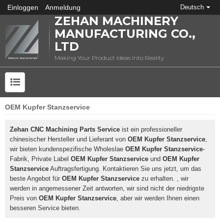
Einloggen
Anmeldung
Deutsch
ZEHAN MACHINERY
MANUFACTURING CO.,
LTD
Making Your Product Ideas Into Reality
OEM Kupfer Stanzservice
Zehan CNC Machining Parts Service
ist ein professioneller
chinesischer Hersteller und Lieferant von
OEM Kupfer Stanzservice
,
wir bieten kundenspezifische Wholeslae
OEM Kupfer Stanzservice
-
Fabrik, Private Label
OEM Kupfer Stanzservice
und
OEM Kupfer
Stanzservice
Auftragsfertigung. Kontaktieren Sie uns jetzt, um das
beste Angebot für
OEM Kupfer Stanzservice
zu erhalten. , wir
werden in angemessener Zeit antworten, wir sind nicht der niedrigste
Preis von
OEM Kupfer Stanzservice
, aber wir werden Ihnen einen
besseren Service bieten.