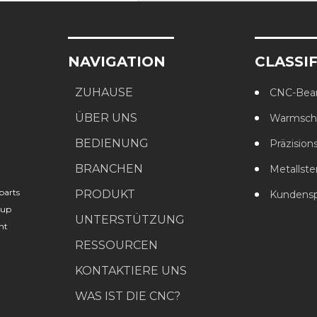
NAVIGATION
CLASSI
ZUHAUSE
CNC-Bear
ÜBER UNS
Warmschm
BEDIENUNG
Präzision
BRANCHEN
Metallste
parts
PRODUKT
Kundenspezifisc
oup
UNTERSTÜTZUNG
nt
RESSOURCEN
KONTAKTIERE UNS
WAS IST DIE CNC?