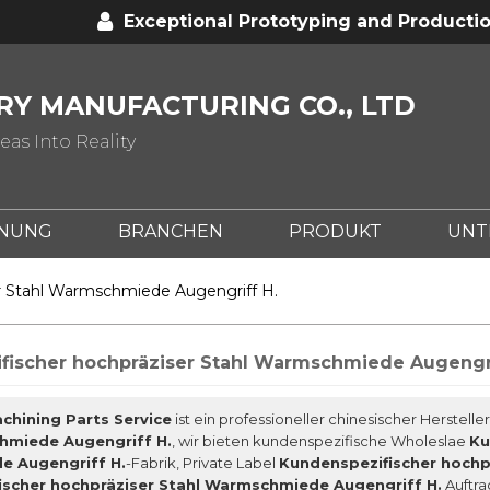
Exceptional Prototyping and Productio
Y MANUFACTURING CO., LTD
as Into Reality
ENUNG
BRANCHEN
PRODUKT
UNT
NC?
WAS IST METALLPRÄGEN?
WAS IST C
r Stahl Warmschmiede Augengriff H.
fischer hochpräziser Stahl Warmschmiede Augengri
chining Parts Service
ist ein professioneller chinesischer Herstelle
hmiede Augengriff H.
, wir bieten kundenspezifische Wholeslae
Ku
 Augengriff H.
-Fabrik, Private Label
Kundenspezifischer hochp
ischer hochpräziser Stahl Warmschmiede Augengriff H.
Auftra