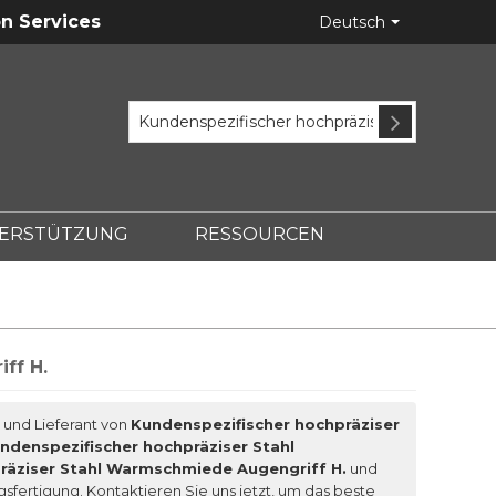
n Services
Deutsch
ERSTÜTZUNG
RESSOURCEN
ASTING?
ff H.
r und Lieferant von
Kundenspezifischer hochpräziser
ndenspezifischer hochpräziser Stahl
räziser Stahl Warmschmiede Augengriff H.
und
gsfertigung. Kontaktieren Sie uns jetzt, um das beste