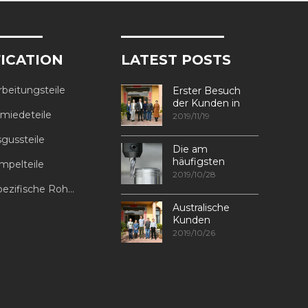
FICATION
LATEST POSTS
beitungsteile
Erster Besuch
der Kunden in
iedeteile
unserer Fabrik
2019/11/19
sgussteile
Die am
häufigsten
mpelteile
verwendeten
2019/10/28
Methoden zur
he Rohrverbindungsstücke
Gewindebearbeitung
Australische
in CNC-
Kunden
Bearbeitungszentren
besuchen
2019/10/26