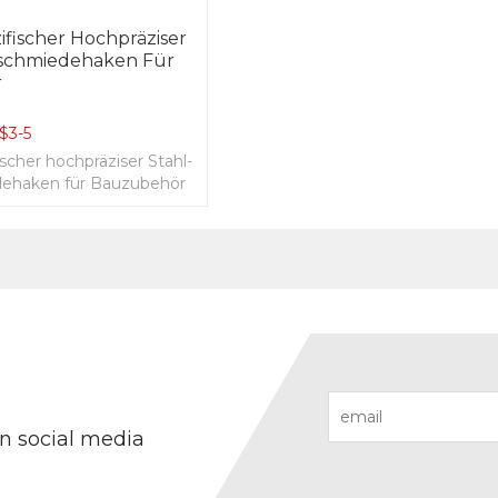
fischer Hochpräziser
schmiedehaken Für
r
$
3-5
scher hochpräziser Stahl-
haken für Bauzubehör
on social media