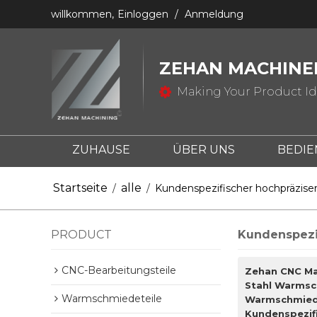
willkommen,
Einloggen
/
Anmeldung
ZEHAN MACHINER
Making Your Product Ide
ZUHAUSE
ÜBER UNS
BEDI
KONTAKTIERE UNS
WAS IST DIE C
Startseite
alle
/
/
Kundenspezifischer hochpräzise
PRODUCT
Kundenspezi
CNC-Bearbeitungsteile
Zehan CNC Ma
Stahl Warmsc
Warmschmiedeteile
Warmschmiede
Kundenspezif