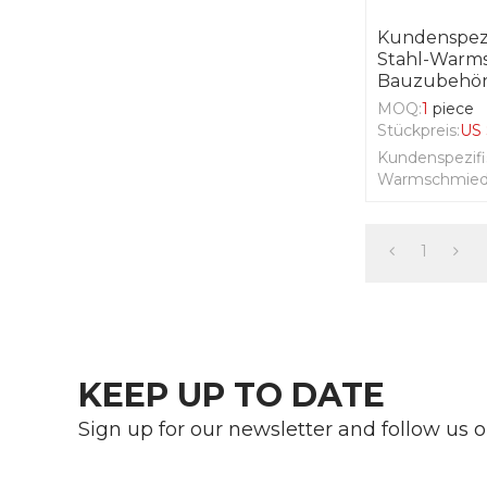
Kundenspezi
Stahl-Warm
Bauzubehö
MOQ:
1
piece
Stückpreis:
US 
Kundenspezifi
Warmschmiede
1
KEEP UP TO DATE
Sign up for our newsletter and follow us 