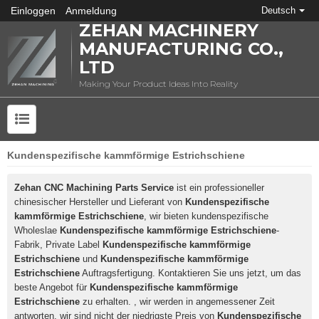
Einloggen
Anmeldung
Deutsch
ZEHAN MACHINERY
MANUFACTURING CO.,
LTD
Making Your Product Ideas Into Reality
Kundenspezifische kammförmige Estrichschiene
Zehan CNC Machining Parts Service
ist ein professioneller
chinesischer Hersteller und Lieferant von
Kundenspezifische
kammförmige Estrichschiene
, wir bieten kundenspezifische
Wholeslae
Kundenspezifische kammförmige Estrichschiene
-
Fabrik, Private Label
Kundenspezifische kammförmige
Estrichschiene
und
Kundenspezifische kammförmige
Estrichschiene
Auftragsfertigung. Kontaktieren Sie uns jetzt, um das
beste Angebot für
Kundenspezifische kammförmige
Estrichschiene
zu erhalten. , wir werden in angemessener Zeit
antworten, wir sind nicht der niedrigste Preis von
Kundenspezifische