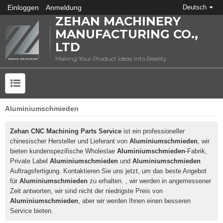
Einloggen
Anmeldung
Deutsch
ZEHAN MACHINERY
MANUFACTURING CO.,
LTD
Making Your Product Ideas Into Reality
Aluminiumschmieden
Zehan CNC Machining Parts Service
ist ein professioneller
chinesischer Hersteller und Lieferant von
Aluminiumschmieden
, wir
bieten kundenspezifische Wholeslae
Aluminiumschmieden
-Fabrik,
Private Label
Aluminiumschmieden
und
Aluminiumschmieden
Auftragsfertigung. Kontaktieren Sie uns jetzt, um das beste Angebot
für
Aluminiumschmieden
zu erhalten. , wir werden in angemessener
Zeit antworten, wir sind nicht der niedrigste Preis von
Aluminiumschmieden
, aber wir werden Ihnen einen besseren
Service bieten.