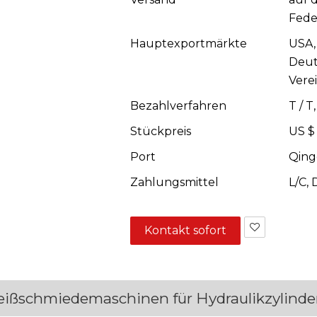
Fede
Hauptexportmärkte
USA,
Deut
Vere
Bezahlverfahren
T / 
Stückpreis
US $
Port
Qing
Zahlungsmittel
L/C,
Kontakt sofort
Heißschmiedemaschinen für Hydraulikzylinde