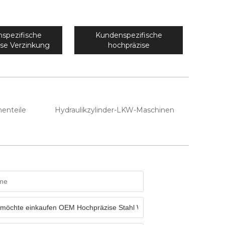
spezifische
Kundenspezifische
ise Verzinkung
hochpräzise
anhänger Hook
Aluminiumschmiedeteile
ck Teile
für Ölfeldgehäusekopf
enteile
Hydraulikzylinder-LKW-Maschinen