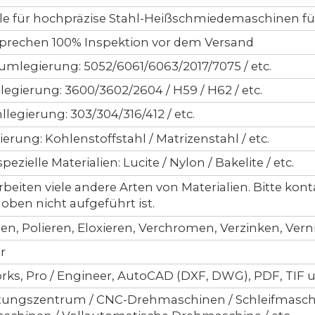
le für hochpräzise Stahl-Heißschmiedemaschinen für
sprechen 100% Inspektion vor dem Versand
umlegierung: 5052/6061/6063/2017/7075 / etc.
egierung: 3600/3602/2604 / H59 / H62 / etc.
llegierung: 303/304/316/412 / etc.
ierung: Kohlenstoffstahl / Matrizenstahl / etc.
ezielle Materialien: Lucite / Nylon / Bakelite / etc.
rbeiten viele andere Arten von Materialien. Bitte ko
 oben nicht aufgeführt ist.
n, Polieren, Eloxieren, Verchromen, Verzinken, Ver
r
rks, Pro / Engineer, AutoCAD (DXF, DWG), PDF, TIF 
tungszentrum / CNC-Drehmaschinen / Schleifmasch