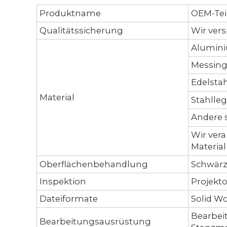
Produktname
OEM-Tei
Qualitätssicherung
Wir ver
Alumini
Messingl
Edelstah
Material
Stahlleg
Andere sp
Wir vera
Material
Oberflächenbehandlung
Schwärze
Inspektion
Projekto
Dateiformate
Solid Wo
Bearbei
Bearbeitungsausrüstung