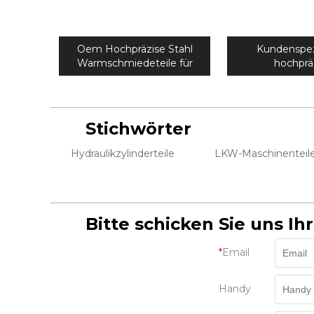
Oem Hochpräzise Stahl
Kundenspez
Warmschmiedeteile für
hochprä
Propellerwelle
Aluminiums
Schneemobil Mo
Stichwörter
Hydraulikzylinderteile
LKW-Maschinenteil
Bitte schicken Sie uns Ih
*
Email
Handy