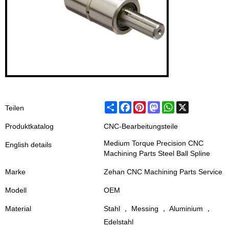
Share
Facebook
Pinterest
Mastodon
WhatsApp
X
Teilen
Produktkatalog
CNC-Bearbeitungsteile
Medium Torque Precision CNC
English details
Machining Parts Steel Ball Spline
Marke
Zehan CNC Machining Parts Service
Modell
OEM
Material
Stahl ， Messing ， Aluminium ，
Edelstahl