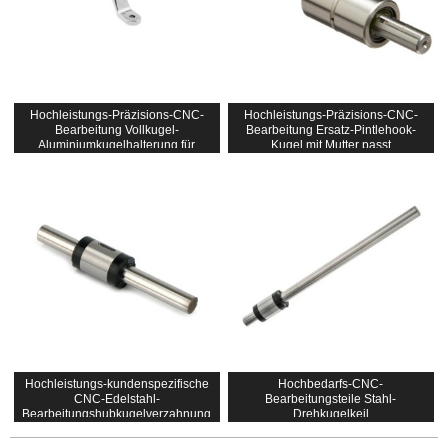
Hochleistungs-Präzisions-CNC-
Hochleistungs-Präzisions-CNC-
Bearbeitung Vollkugel-
Bearbeitung Ersatz-Pintlehook-
Aluminiumkugelhalterung für
Kugel mit Mutter passt
Anhängerzubehör
Hochleistungs-kundenspezifische
Hochbedarfs-CNC-
CNC-Edelstahl-
Bearbeitungsteile Stahl-
Bearbeitungshubkugelverzahnung
Drehkugelkeil